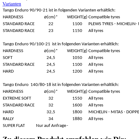
Varianten
Tango Enduro 90/90-21 ist in folgenden Varianten erhältlich:
HARDNESS
⌀(cm)*
WEIGHT(g)
Compatible tyres
STANDARD RACE
22
1100
PLEWS TYRES - MICHELIN-
STANDARD RACE
23
1150
All tyres
Tango Enduro 90/100-21 ist in folgenden Varianten erhältlich:
HARDNESS
⌀(cm)*
WEIGHT(g)
Compatible tyres
SOFT
24,5
1050
All tyres
STANDARD RACE
24,5
1100
All tyres
HARD
24,5
1200
All tyres
Tango Enduro 140/80-18 ist in folgenden Varianten erhältlich:
HARDNESS
⌀(cm)*
WEIGHT(g)
Compatible tyres
EXTREME SOFT
32
1550
All tyres
STANDARD RACE
32
1600
All tyres
HARD
32,5
1800
MICHELIN - MITAS - DOPP
RALLY
34
1880
All tyres
SUPER FLAT
Nur auf Anfrage
-