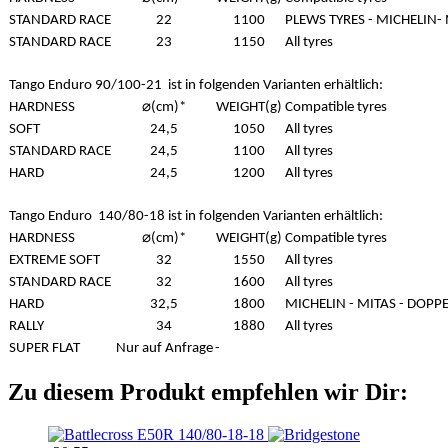
STANDARD RACE
22
1100
PLEWS TYRES - MICHELIN-
STANDARD RACE
23
1150
All tyres
Tango Enduro 90/100-21 ist in folgenden Varianten erhältlich:
HARDNESS
⌀(cm)*
WEIGHT(g)
Compatible tyres
SOFT
24,5
1050
All tyres
STANDARD RACE
24,5
1100
All tyres
HARD
24,5
1200
All tyres
Tango Enduro 140/80-18 ist in folgenden Varianten erhältlich:
HARDNESS
⌀(cm)*
WEIGHT(g)
Compatible tyres
EXTREME SOFT
32
1550
All tyres
STANDARD RACE
32
1600
All tyres
HARD
32,5
1800
MICHELIN - MITAS - DOPP
RALLY
34
1880
All tyres
SUPER FLAT
Nur auf Anfrage
-
Zu diesem Produkt empfehlen wir Dir: