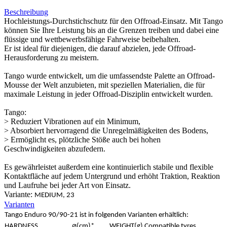
Beschreibung
Hochleistungs-Durchstichschutz für den Offroad-Einsatz. Mit Tango
können Sie Ihre Leistung bis an die Grenzen treiben und dabei eine
flüssige und wettbewerbsfähige Fahrweise beibehalten.
Er ist ideal für diejenigen, die darauf abzielen, jede Offroad-
Herausforderung zu meistern.
Tango wurde entwickelt, um die umfassendste Palette an Offroad-
Mousse der Welt anzubieten, mit speziellen Materialien, die für
maximale Leistung in jeder Offroad-Disziplin entwickelt wurden.
Tango:
> Reduziert Vibrationen auf ein Minimum,
> Absorbiert hervorragend die Unregelmäßigkeiten des Bodens,
> Ermöglicht es, plötzliche Stöße auch bei hohen
Geschwindigkeiten abzufedern.
Es gewährleistet außerdem eine kontinuierlich stabile und flexible
Kontaktfläche auf jedem Untergrund und erhöht Traktion, Reaktion
und Laufruhe bei jeder Art von Einsatz.
Variante:
MEDIUM, 23
Varianten
Tango Enduro 90/90-21 ist in folgenden Varianten erhältlich:
HARDNESS
⌀(cm)*
WEIGHT(g)
Compatible tyres