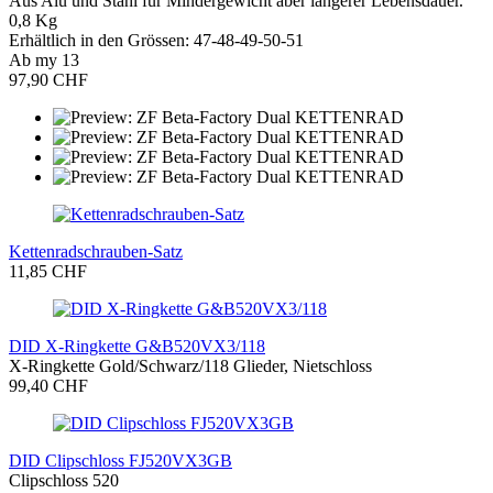
Aus Alu und Stahl für Mindergewicht aber längerer Lebensdauer.
0,8 Kg
Erhältlich in den Grössen: 47-48-49-50-51
Ab my 13
97,90 CHF
Kettenradschrauben-Satz
11,85 CHF
DID X-Ringkette G&B520VX3/118
X-Ringkette Gold/Schwarz/118 Glieder, Nietschloss
99,40 CHF
DID Clipschloss FJ520VX3GB
Clipschloss 520