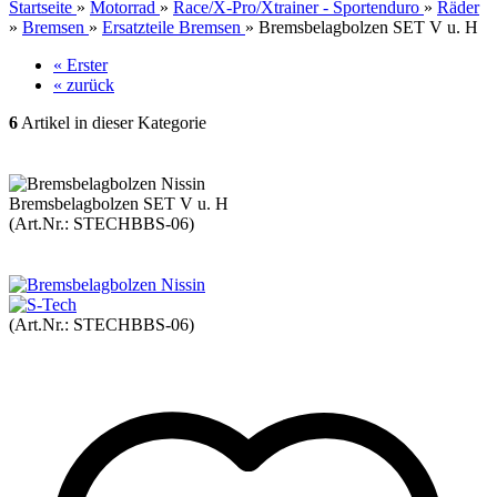
Startseite
»
Motorrad
»
Race/X-Pro/Xtrainer - Sportenduro
»
Räder
»
Bremsen
»
Ersatzteile Bremsen
»
Bremsbelagbolzen SET V u. H
« Erster
« zurück
6
Artikel in dieser Kategorie
Bremsbelagbolzen SET V u. H
(Art.Nr.:
STECHBBS-06
)
(Art.Nr.:
STECHBBS-06
)